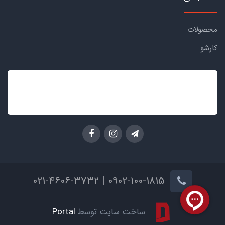
محصولات
کارشو
0902-100-1815 | 021-4606-3732
ساخت سایت توسط
Portal