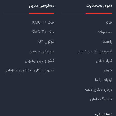
منوی وب‌سایت
دسترسی سریع
خانه
جک KMC T9
محصولات
جک KMC T8
راهنما
فوتون G7
استودیو عکاسی دلفان
سوزوکی جیمنی
گاراژ دلفان
کشو و ریل یخچال
کارشو
تجهیز ناوگان امدادی و سازمانی
ارتباط با ما
درباره دلفان لایف
کاتالوگ دلفان
دسته‌بندی