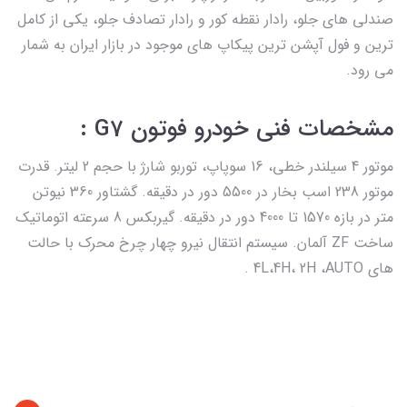
صندلی های جلو، رادار نقطه کور و رادار تصادف جلو، یکی از کامل
ترین و فول آپشن ترین پیکاپ های موجود در بازار ایران به شمار
می رود.
مشخصات فنی خودرو فوتون G7 :
موتور 4 سیلندر خطی، 16 سوپاپ، توربو شارژ با حجم 2 لیتر. قدرت
موتور 238 اسب بخار در 5500 دور در دقیقه. گشتاور 360 نیوتن
متر در بازه 1570 تا 4000 دور در دقیقه. گیربکس 8 سرعته اتوماتیک
ساخت ZF آلمان. سیستم انتقال نیرو چهار چرخ محرک با حالت
های 4L،4H، 2H ،AUTO .