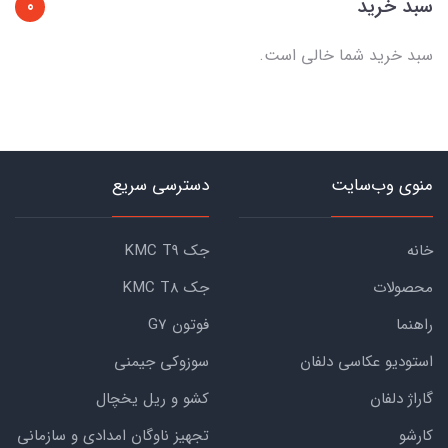
سبد خرید
0
سبد خرید شما خالی است.
منوی وب‌سایت
دسترسی سریع
خانه
جک KMC T9
محصولات
جک KMC T8
راهنما
فوتون G7
استودیو عکاسی دلفان
سوزوکی جیمنی
گاراژ دلفان
کشو و ریل یخچال
کارشو
تجهیز ناوگان امدادی و سازمانی