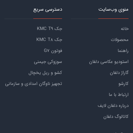
منوی وب‌سایت
دسترسی سریع
خانه
جک KMC T9
محصولات
جک KMC T8
راهنما
فوتون G7
استودیو عکاسی دلفان
سوزوکی جیمنی
گاراژ دلفان
کشو و ریل یخچال
کارشو
تجهیز ناوگان امدادی و سازمانی
ارتباط با ما
درباره دلفان لایف
کاتالوگ دلفان