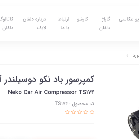
یو عکاسی
گاراژ
کارشو
ارتباط
درباره دلفان
کاتالوگ
دلفان
با ما
لایف
دلفان
ورد
کمپرسور باد نکو دوسیلندر آن
Neko Car Air Compressor TS174
کد محصول : TS174