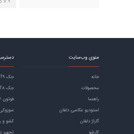
7.9 کیلوگرم (کمپرسور)
منوی وب‌سایت
دسترسی
خانه
جک KMC T9
محصولات
جک KMC T8
راهنما
فوتون G7
استودیو عکاسی دلفان
سوزوکی
گاراژ دلفان
کشو و ر
کارشو
تجهیز ن