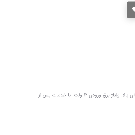
به همراه پک لوازم. دارای شلنگ فشار قوی و منعطف. با سیلندر و پیستون فلزی و دبی هوای بالا. ولتاژ برق ورودی 12 ولت. با خدمات پس از