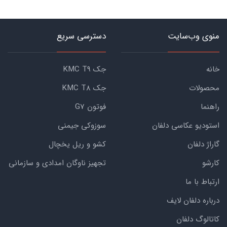
منوی وب‌سایت
دسترسی سریع
خانه
جک KMC T9
محصولات
جک KMC T8
راهنما
فوتون G7
استودیو عکاسی دلفان
سوزوکی جیمنی
گاراژ دلفان
کشو و ریل یخچال
کارشو
تجهیز ناوگان امدادی و سازمانی
ارتباط با ما
درباره دلفان لایف
کاتالوگ دلفان