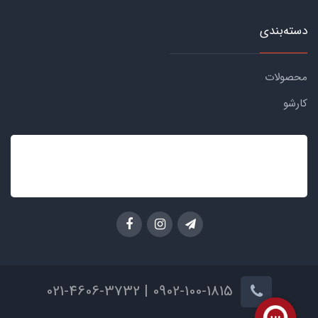
دسته‌بندی
محصولات
کارشو
0902-100-1815 | 021-4606-3732