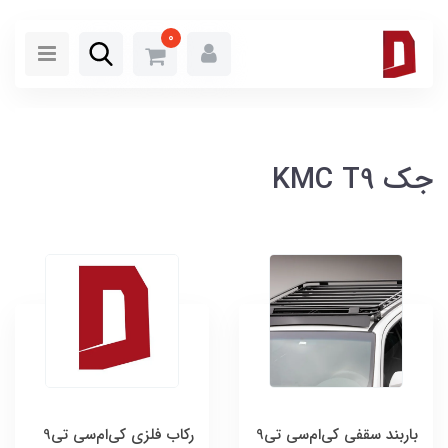
0
جک KMC T9
باربند سقفی کی‌ام‌سی تی9
رکاب فلزی کی‌ام‌سی تی9