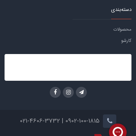
دسته‌بندی
محصولات
کارشو
0902-100-1815 | 021-4606-3732