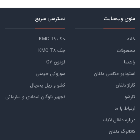
منوی وب‌سایت
دسترسی سریع
خانه
جک KMC T9
محصولات
جک KMC T8
راهنما
فوتون G7
استودیو عکاسی دلفان
سوزوکی جیمنی
گاراژ دلفان
کشو و ریل یخچال
کارشو
تجهیز ناوگان امدادی و سازمانی
ارتباط با ما
درباره دلفان لایف
کاتالوگ دلفان