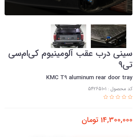
سینی درب عقب آلومینیوم کی‌ام‌سی
تی9
KMC T9 aluminum rear door tray
کد محصول : 54265101
14,300,000
تومان