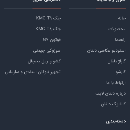
خانه
جک KMC T9
محصولات
جک KMC T8
راهنما
فوتون G7
استودیو عکاسی دلفان
سوزوکی جیمنی
گاراژ دلفان
کشو و ریل یخچال
کارشو
تجهیز ناوگان امدادی و سازمانی
ارتباط با ما
درباره دلفان لایف
کاتالوگ دلفان
دسته‌بندی