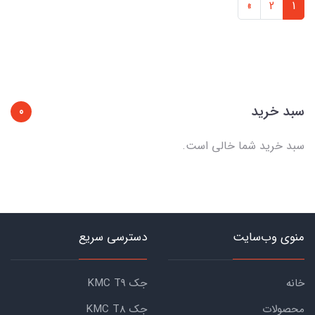
»
2
1
سبد خرید
0
سبد خرید شما خالی است.
منوی وب‌سایت
دسترسی سریع
خانه
جک KMC T9
محصولات
جک KMC T8