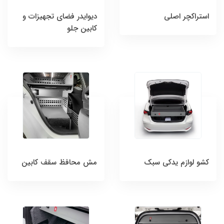
استراکچر اصلی
دیوایدر فضای تجهیزات و
کابین جلو
کشو لوازم یدکی سبک
مش محافظ سقف کابین