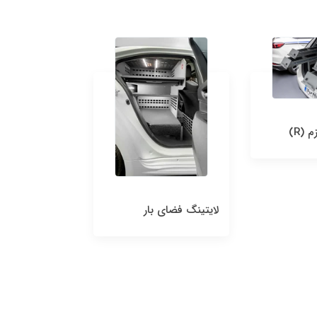
(R)
کشو ابزار استاندار
لایتینگ فضای بار