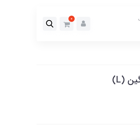
0
ن (L)