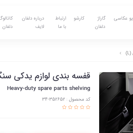
یو عکاسی
گاراژ
کارشو
ارتباط
درباره دلفان
کاتالوگ
دلفان
با ما
لایف
دلفان
)
قفسه بندی لوازم یدکی سنگی
Heavy-duty spare parts shelving
کد محصول : 352652-34