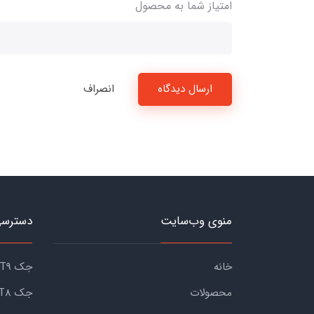
امتیاز شما به محصول
ارسال دیدگاه
انصراف
منوی وب‌سایت
دسترسی
خانه
جک KMC T9
محصولات
جک KMC T8