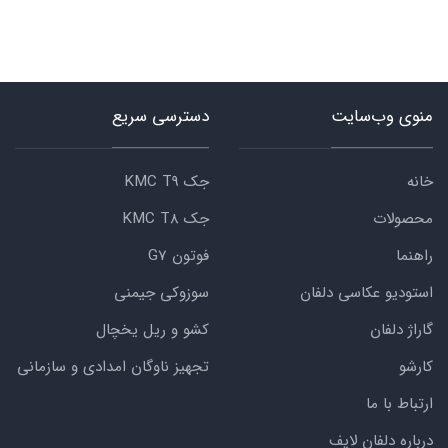
منوی وب‌سایت
دسترسی سریع
خانه
جک KMC T9
محصولات
جک KMC T8
راهنما
فوتون G7
استودیو عکاسی دلفان
سوزوکی جیمنی
گاراژ دلفان
کشو و ریل یخچال
کارشو
تجهیز ناوگان امدادی و سازمانی
ارتباط با ما
درباره دلفان لایف