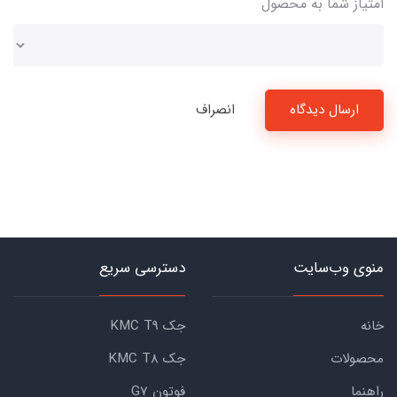
امتیاز شما به محصول
ارسال دیدگاه
انصراف
منوی وب‌سایت
دسترسی سریع
خانه
جک KMC T9
محصولات
جک KMC T8
راهنما
فوتون G7