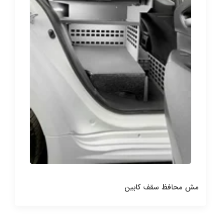
مش محافظ سقف کابین