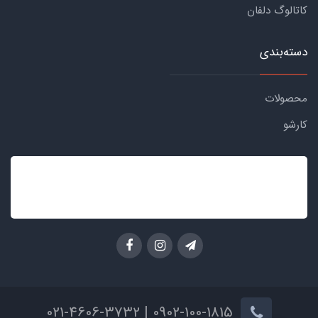
کاتالوگ دلفان
دسته‌بندی
محصولات
کارشو
0902-100-1815 | 021-4606-3732