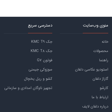
منوی وب‌سایت
دسترسی سریع
خانه
جک KMC T9
محصولات
جک KMC T8
راهنما
فوتون G7
استودیو عکاسی دلفان
سوزوکی جیمنی
گاراژ دلفان
کشو و ریل یخچال
کارشو
تجهیز ناوگان امدادی و سازمانی
ارتباط با ما
درباره دلفان لایف