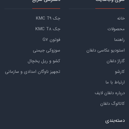
خانه
جک KMC T9
محصولات
جک KMC T8
راهنما
فوتون G7
استودیو عکاسی دلفان
سوزوکی جیمنی
گاراژ دلفان
کشو و ریل یخچال
کارشو
تجهیز ناوگان امدادی و سازمانی
ارتباط با ما
درباره دلفان لایف
کاتالوگ دلفان
دسته‌بندی