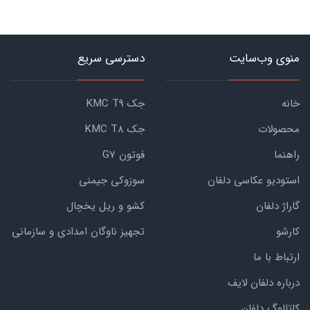
منوی وب‌سایت
دسترسی سریع
خانه
جک KMC T9
محصولات
جک KMC T8
راهنما
فوتون G7
استودیو عکاسی دلفان
سوزوکی جیمنی
گاراژ دلفان
کشو و ریل یخچال
کارشو
تجهیز ناوگان امدادی و سازمانی
ارتباط با ما
درباره دلفان لایف
کاتالوگ دلفان