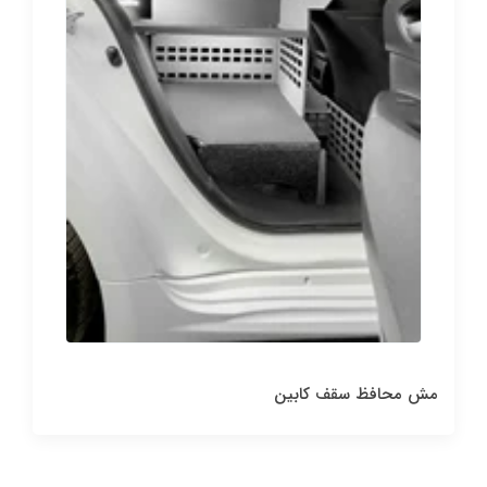
مش محافظ سقف کابین