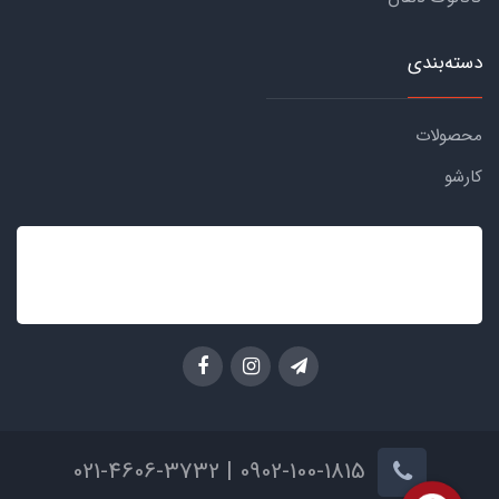
دسته‌بندی
محصولات
کارشو
0902-100-1815 | 021-4606-3732