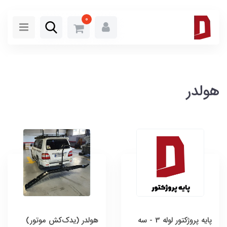
0
هولدر
پایه پروژكتور لوله 3 - سه
هولدر (یدک‌کش موتور)