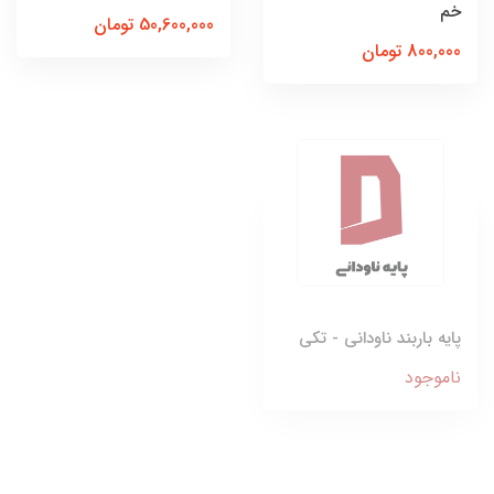
خم
50,600,000 تومان
800,000 تومان
پایه باربند ناودانی - تکی
ناموجود