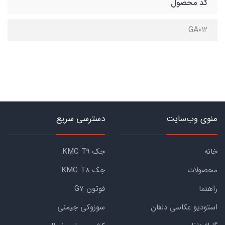
کد محصول
GA012
منوی وب‌سایت
دسترسی سریع
خانه
جک KMC T9
محصولات
جک KMC T8
راهنما
فوتون G7
استودیو عکاسی دلفان
سوزوکی جیمنی