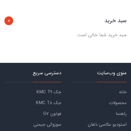
سبد خرید
0
سبد خرید شما خالی است.
منوی وب‌سایت
دسترسی سریع
خانه
جک KMC T9
محصولات
جک KMC T8
راهنما
فوتون G7
استودیو عکاسی دلفان
سوزوکی جیمنی