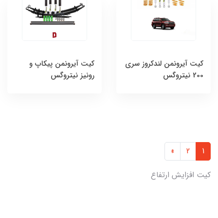
كیت آیرونمن لندکروز سری
كیت آیرونمن پیکاپ و
200 نيتروگس
رونیز نیتروگس
»
2
1
کیت افزایش ارتفاع