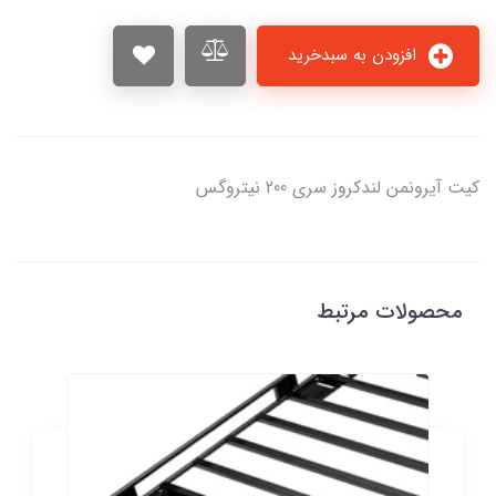
افزودن به سبدخرید
كیت آیرونمن لندکروز سری 200 نيتروگس
محصولات مرتبط