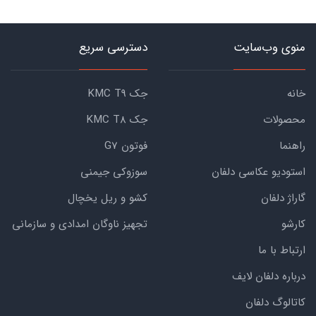
منوی وب‌سایت
دسترسی سریع
خانه
جک KMC T9
محصولات
جک KMC T8
راهنما
فوتون G7
استودیو عکاسی دلفان
سوزوکی جیمنی
گاراژ دلفان
کشو و ریل یخچال
کارشو
تجهیز ناوگان امدادی و سازمانی
ارتباط با ما
درباره دلفان لایف
کاتالوگ دلفان