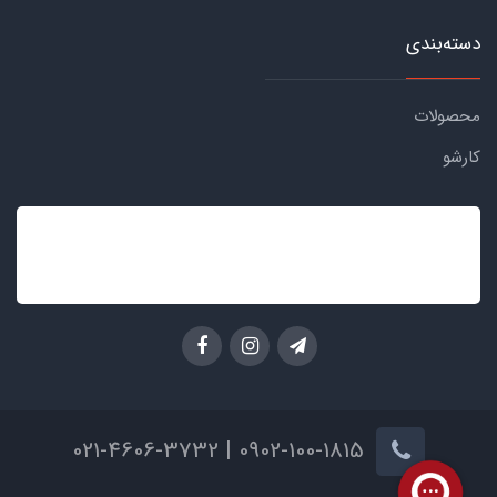
دسته‌بندی
محصولات
کارشو
0902-100-1815 | 021-4606-3732