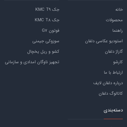
خانه
جک KMC T9
محصولات
جک KMC T8
راهنما
فوتون G7
استودیو عکاسی دلفان
سوزوکی جیمنی
گاراژ دلفان
کشو و ریل یخچال
کارشو
تجهیز ناوگان امدادی و سازمانی
ارتباط با ما
درباره دلفان لایف
کاتالوگ دلفان
دسته‌بندی