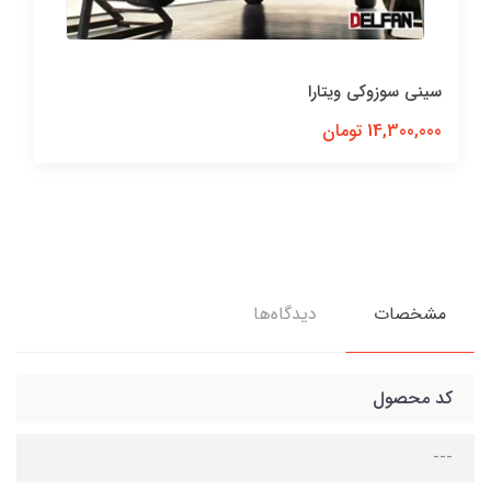
ا
باربند سوزوکی ویتارا
36,300,000 تومان
مشخصات
دیدگاه‌ها
کد محصول
---