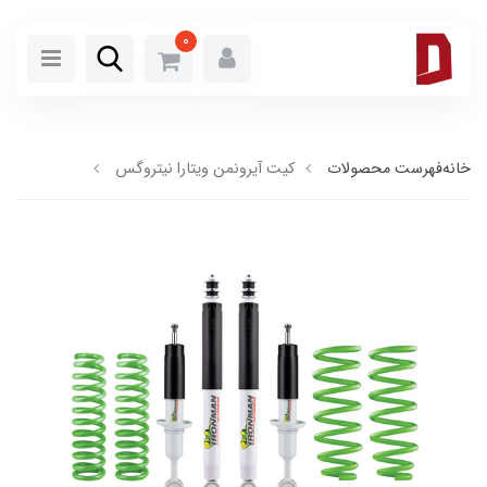
0
خانه
فهرست محصولات
كیت آیرونمن ويتارا نیتروگس