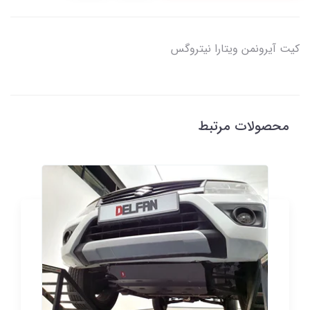
كیت آیرونمن ويتارا نیتروگس
محصولات مرتبط