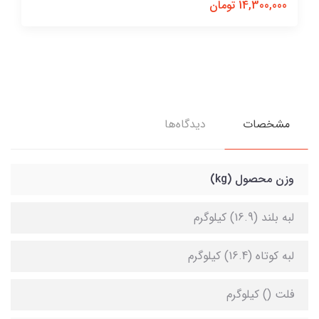
14,300,000 تومان
مشخصات
دیدگاه‌ها
وزن محصول (kg)
لبه بلند (16.9) کیلوگرم
لبه کوتاه (16.4) کیلوگرم
فلت () کیلوگرم