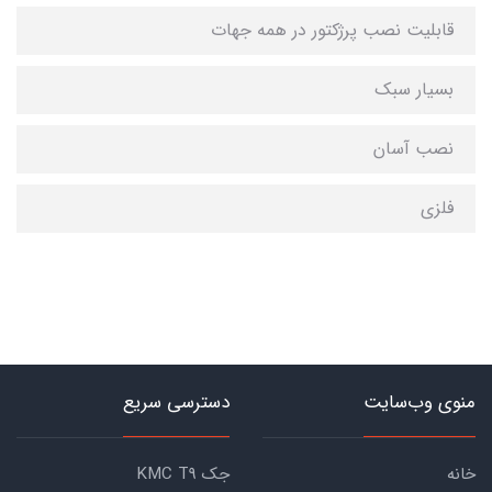
قابلیت نصب پرژکتور در همه جهات
بسیار سبک
نصب آسان
فلزی
منوی وب‌سایت
دسترسی سریع
خانه
جک KMC T9