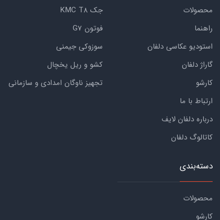
محصولات
جک KMC T8
راهنما
فوتون G7
استودیو عکاسی دلفان
سوزوکی جیمنی
گاراژ دلفان
کشو و ریل یخچال
کارشو
تجهیز ناوگان امدادی و سازمانی
ارتباط با ما
درباره دلفان لایف
کاتالوگ دلفان
دسته‌بندی
محصولات
کارشو