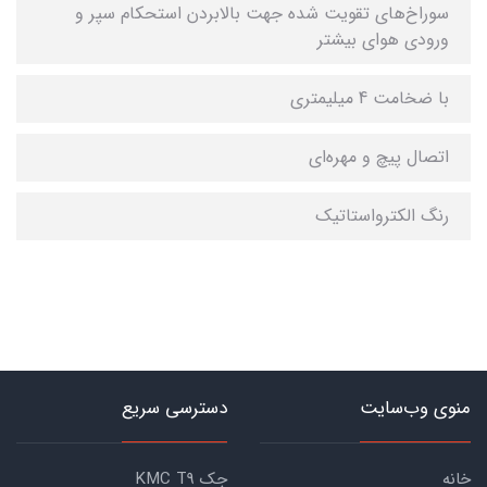
سوراخ‌های تقویت شده جهت بالابردن استحکام سپر و
ورودی هوای بیشتر
با ضخامت 4 میلیمتری
اتصال پیچ و مهره‌ای
رنگ الکترواستاتیک
منوی وب‌سایت
دسترسی سریع
خانه
جک KMC T9