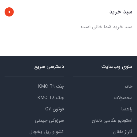
سبد خرید
0
سبد خرید شما خالی است.
منوی وب‌سایت
دسترسی سریع
خانه
جک KMC T9
محصولات
جک KMC T8
راهنما
فوتون G7
استودیو عکاسی دلفان
سوزوکی جیمنی
گاراژ دلفان
کشو و ریل یخچال