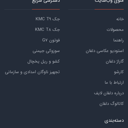
منوی وب‌سایت
دسترسی سریع
خانه
جک KMC T9
محصولات
جک KMC T8
راهنما
فوتون G7
استودیو عکاسی دلفان
سوزوکی جیمنی
گاراژ دلفان
کشو و ریل یخچال
کارشو
تجهیز ناوگان امدادی و سازمانی
ارتباط با ما
درباره دلفان لایف
کاتالوگ دلفان
دسته‌بندی