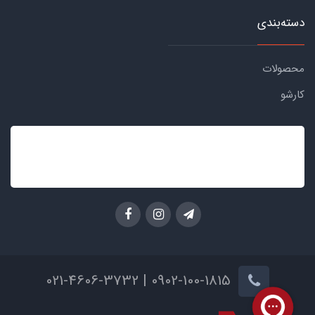
دسته‌بندی
محصولات
کارشو
0902-100-1815 | 021-4606-3732