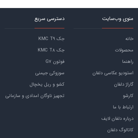
منوی وب‌سایت
دسترسی سریع
خانه
جک KMC T9
محصولات
جک KMC T8
راهنما
فوتون G7
استودیو عکاسی دلفان
سوزوکی جیمنی
گاراژ دلفان
کشو و ریل یخچال
کارشو
تجهیز ناوگان امدادی و سازمانی
ارتباط با ما
درباره دلفان لایف
کاتالوگ دلفان