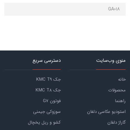
GA018
منوی وب‌سایت
دسترسی سریع
خانه
جک KMC T9
محصولات
جک KMC T8
راهنما
فوتون G7
استودیو عکاسی دلفان
سوزوکی جیمنی
گاراژ دلفان
کشو و ریل یخچال