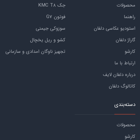
محصولات
جک KMC T8
راهنما
فوتون G7
استودیو عکاسی دلفان
سوزوکی جیمنی
گاراژ دلفان
کشو و ریل یخچال
کارشو
تجهیز ناوگان امدادی و سازمانی
ارتباط با ما
درباره دلفان لایف
کاتالوگ دلفان
دسته‌بندی
محصولات
کارشو