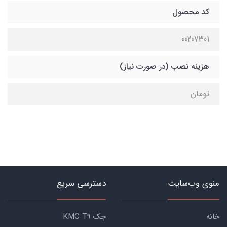
کد محصول
00207301
هزینه نصب (در صورت نیاز)
تومان
منوی وب‌سایت
دسترسی سریع
خانه
جک KMC T9