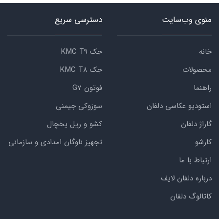
منوی وب‌سایت
دسترسی سریع
خانه
جک KMC T9
محصولات
جک KMC T8
راهنما
فوتون G7
استودیو عکاسی دلفان
سوزوکی جیمنی
گاراژ دلفان
کشو و ریل یخچال
کارشو
تجهیز ناوگان امدادی و سازمانی
ارتباط با ما
درباره دلفان لایف
کاتالوگ دلفان