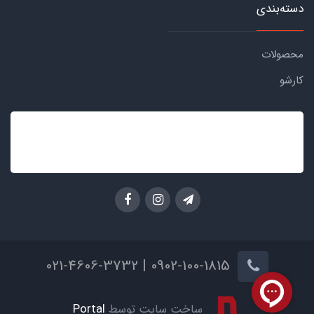
دسته‌بندی
محصولات
کارشو
0902-100-1815 | 021-4606-3732
ساخت سایت توسط
Portal