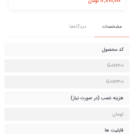
12,870,000 تومان
مشخصات
دیدگاه‌ها
کد محصول
G0172201
G0172301
هزینه نصب (در صورت نیاز)
تومان
قابلیت ها