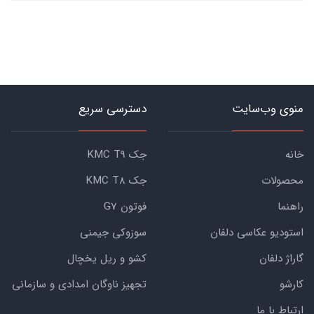
منوی وب‌سایت
دسترسی سریع
خانه
جک KMC T9
محصولات
جک KMC T8
راهنما
فوتون G7
استودیو عکاسی دلفان
سوزوکی جیمنی
گاراژ دلفان
کشو و ریل یخچال
کارشو
تجهیز ناوگان امدادی و سازمانی
ارتباط با ما