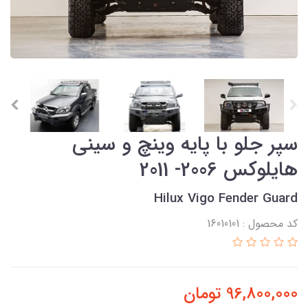
سپر جلو با پایه وینچ و سینی
هایلوکس 2006- 2011
Hilux Vigo Fender Guard
کد محصول : 16010101
96,800,000
تومان