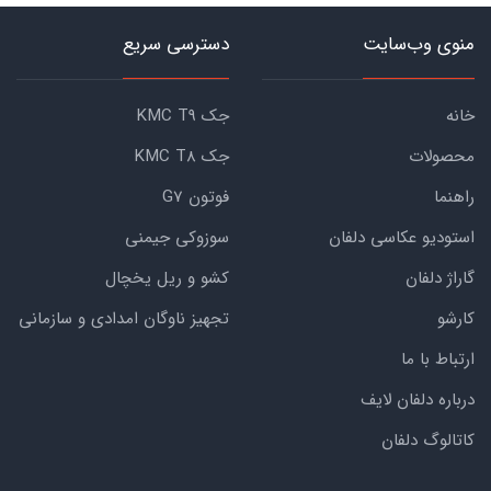
منوی وب‌سایت
دسترسی سریع
خانه
جک KMC T9
محصولات
جک KMC T8
راهنما
فوتون G7
استودیو عکاسی دلفان
سوزوکی جیمنی
گاراژ دلفان
کشو و ریل یخچال
کارشو
تجهیز ناوگان امدادی و سازمانی
ارتباط با ما
درباره دلفان لایف
کاتالوگ دلفان