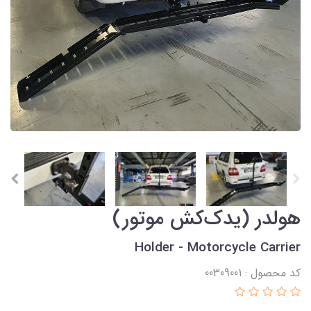
هولدر (یدک‌کش موتور)
Holder - Motorcycle Carrier
کد محصول : 00309001