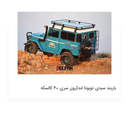
باربند سبدی تویوتا لندکروزر سری 40 کالسکه