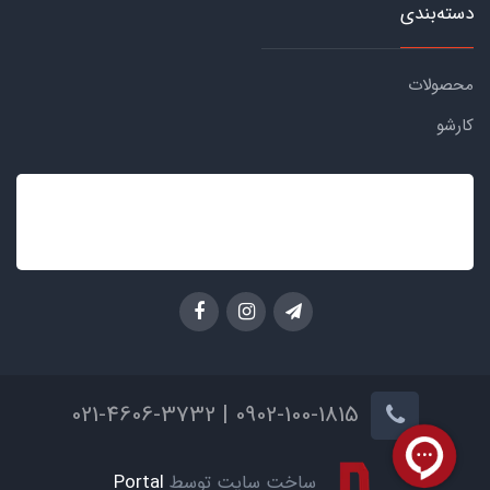
دسته‌بندی
محصولات
کارشو
0902-100-1815 | 021-4606-3732
ساخت سایت توسط
Portal