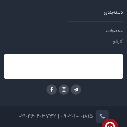
دسته‌بندی
محصولات
کارشو
0902-100-1815 | 021-4606-3732