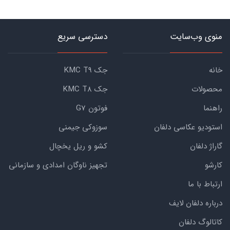
منوی وب‌سایت
دسترسی سریع
خانه
جک KMC T9
محصولات
جک KMC T8
راهنما
فوتون G7
استودیو عکاسی دلفان
سوزوکی جیمنی
گاراژ دلفان
کشو و ریل یخچال
کارشو
تجهیز ناوگان امدادی و سازمانی
ارتباط با ما
درباره دلفان لایف
کاتالوگ دلفان