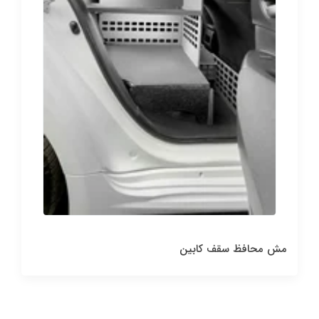
مش محافظ سقف کابین