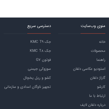
منوی وب‌سایت
دسترسی سریع
خانه
جک KMC T9
محصولات
جک KMC T8
راهنما
فوتون G7
استودیو عکاسی دلفان
سوزوکی جیمنی
گاراژ دلفان
کشو و ریل یخچال
کارشو
تجهیز ناوگان امدادی و سازمانی
ارتباط با ما
درباره دلفان لایف