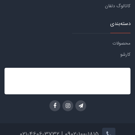
کاتالوگ دلفان
دسته‌بندی
محصولات
کارشو
0902-100-1815 | 021-4606-3732