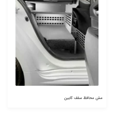
مش محافظ سقف کابین