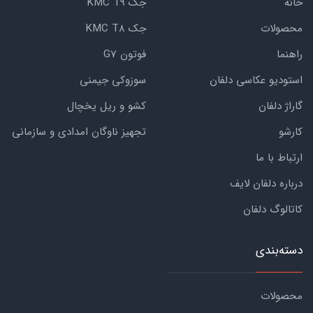
خانه
جک KMC T9
محصولات
جک KMC T8
راهنما
فوتون G7
استودیو عکاسی دلفان
سوزوکی جیمنی
گاراژ دلفان
کشو و ریل یخچال
کارشو
تجهیز ناوگان امدادی و سازمانی
ارتباط با ما
درباره دلفان لایف
کاتالوگ دلفان
دسته‌بندی
محصولات