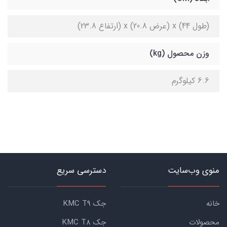
(طول 44) x (عرض 20.8) x (ارتفاع 23.8)
وزن محصول (kg)
6.6 کیلوگرم
منوی وب‌سایت
دسترسی سریع
خانه
جک KMC T9
محصولات
جک KMC T8