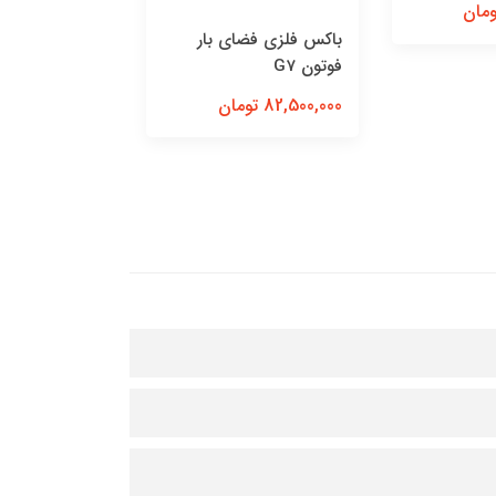
باکس فلزی فضای بار
فوتون G7
82,500,000 تومان