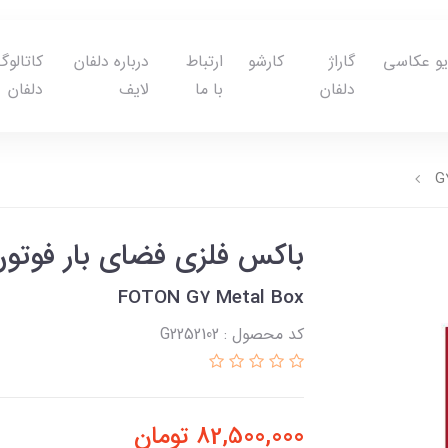
یو عکاسی
گاراژ
کارشو
ارتباط
درباره دلفان
کاتالوگ
دلفان
با ما
لایف
دلفان
باکس فلزی فضای بار فوتون 7
FOTON G7 Metal Box
کد محصول : G2252102
82,500,000
تومان