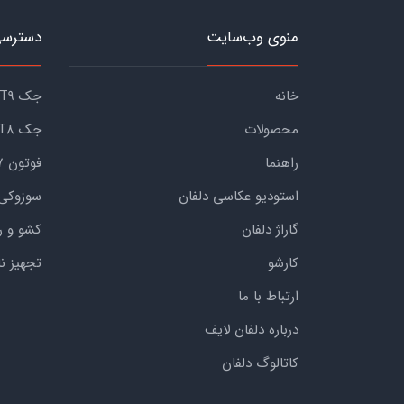
منوی وب‌سایت
دسترسی
خانه
جک KMC T9
محصولات
جک KMC T8
راهنما
فوتون G7
استودیو عکاسی دلفان
سوزوکی
گاراژ دلفان
کشو و ر
کارشو
تجهیز ن
ارتباط با ما
درباره دلفان لایف
کاتالوگ دلفان