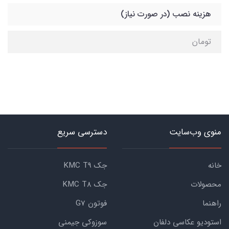
هزینه نصب (در صورت نیاز)
تومان
منوی وب‌سایت
دسترسی سریع
خانه
جک KMC T9
محصولات
جک KMC T8
راهنما
فوتون G7
استودیو عکاسی دلفان
سوزوکی جیمنی