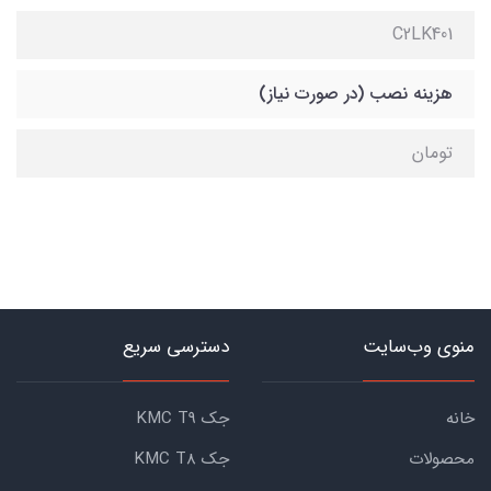
C2LK401
هزینه نصب (در صورت نیاز)
تومان
منوی وب‌سایت
دسترسی سریع
خانه
جک KMC T9
محصولات
جک KMC T8