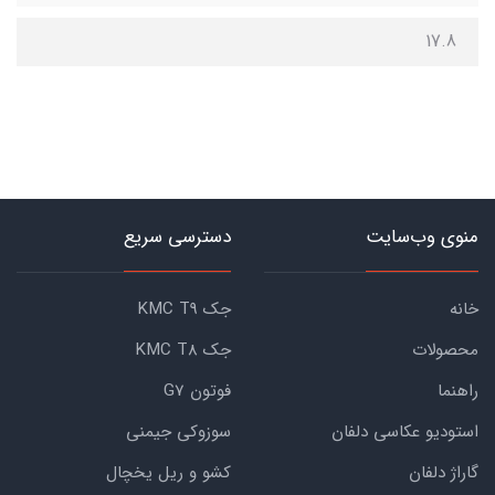
17.8
منوی وب‌سایت
دسترسی سریع
خانه
جک KMC T9
محصولات
جک KMC T8
راهنما
فوتون G7
استودیو عکاسی دلفان
سوزوکی جیمنی
گاراژ دلفان
کشو و ریل یخچال