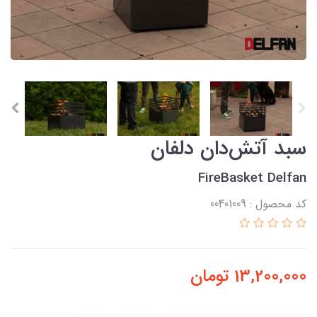
سبد آتش‌دان دلفان
FireBasket Delfan
کد محصول : 00401009
13,200,000
تومان