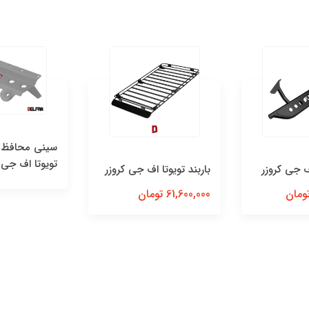
سینی محافظ را
تویوتا اف جی 
ف جی کروزر
باربند تویوتا اف جی کروزر
61,600,000 تومان