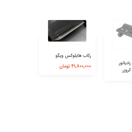
رکاب هایلوکس ویگو
دیاتور
41,800,000 تومان
کروزر
كیت آیرونمن 
پرو با فنرهای