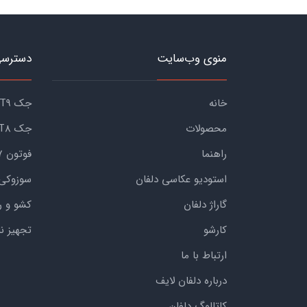
منوی وب‌سایت
دسترسی
خانه
جک KMC T9
محصولات
جک KMC T8
راهنما
فوتون G7
استودیو عکاسی دلفان
سوزوکی
گاراژ دلفان
کشو و ر
کارشو
تجهیز ن
ارتباط با ما
درباره دلفان لایف
کاتالوگ دلفان