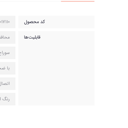
کد محصول
017110
قابلیت‌ها
محافظ
سوراخ
با ضخامت 
اتصال
رنگ ا