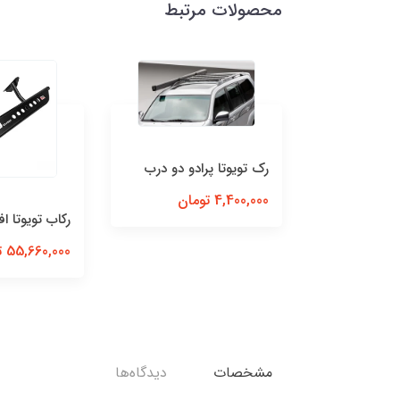
محصولات مرتبط
رک تویوتا پرادو دو درب
کشو سری 50 سانت با
4,400,000 تومان
رکاب تویوتا ا
55,660,000 تومان
مشخصات
دیدگاه‌ها