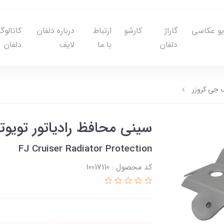
یو عکاسی
گاراژ
کارشو
ارتباط
درباره دلفان
کاتالوگ
دلفان
با ما
لایف
دلفان
ف جی کروزر
سینی محافظ رادیاتور تویوت
FJ Cruiser Radiator Protection
کد محصول : 10017110