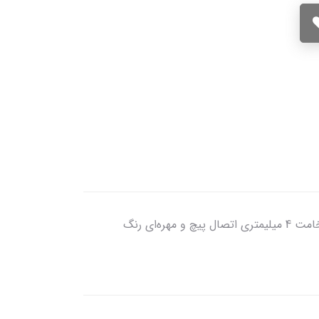
سوراخ‌های تقویت شده جهت بالابردن استحکام سپر و ورودی هوای بیشتر با ضخامت 4 میلیمتری اتصال پیچ و مهره‌ای رنگ