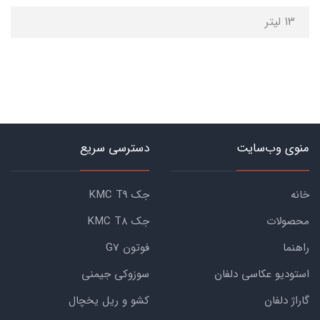
13 لیتر
منوی وب‌سایت
دسترسی سریع
خانه
جک KMC T9
محصولات
جک KMC T8
راهنما
فوتون G7
استودیو عکاسی دلفان
سوزوکی جیمنی
گاراژ دلفان
کشو و ریل یخچال