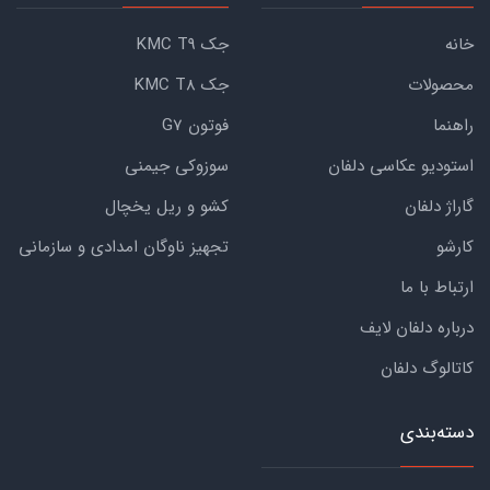
خانه
جک KMC T9
محصولات
جک KMC T8
راهنما
فوتون G7
استودیو عکاسی دلفان
سوزوکی جیمنی
گاراژ دلفان
کشو و ریل یخچال
کارشو
تجهیز ناوگان امدادی و سازمانی
ارتباط با ما
درباره دلفان لایف
کاتالوگ دلفان
دسته‌بندی