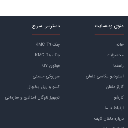
منوی وب‌سایت
دسترسی سریع
خانه
جک KMC T9
محصولات
جک KMC T8
راهنما
فوتون G7
استودیو عکاسی دلفان
سوزوکی جیمنی
گاراژ دلفان
کشو و ریل یخچال
کارشو
تجهیز ناوگان امدادی و سازمانی
ارتباط با ما
درباره دلفان لایف