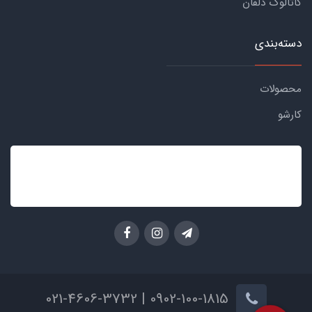
کاتالوگ دلفان
دسته‌بندی
محصولات
کارشو
0902-100-1815 | 021-4606-3732