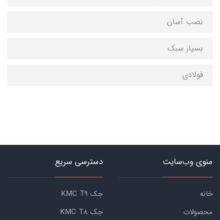
نصب آسان
بسیار سبک
فولادی
منوی وب‌سایت
دسترسی سریع
خانه
جک KMC T9
محصولات
جک KMC T8