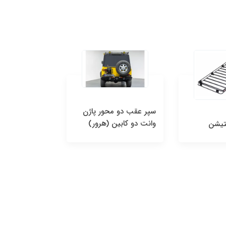
سپر عقب دو محور پاژن
سپر جلو پاژن ب
وانت دو کابین (هرور)
ستیشن
سپر جلو