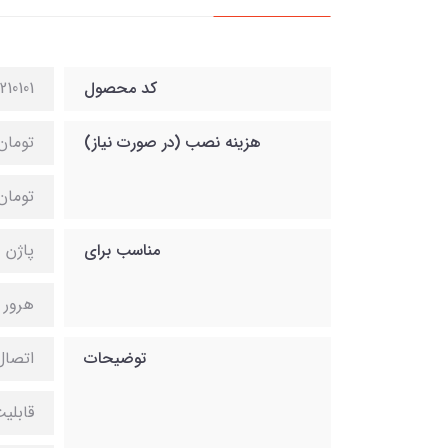
کد محصول
210101
هزینه نصب (در صورت نیاز)
تومان
تومان
مناسب برای
پاژن 
هرور 
توضیحات
اتصال 8 نقطه‌ای پیچ و م
قابلی