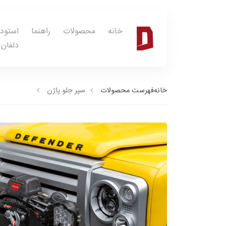
خانه
محصولات
راهنما
استود
دلفان
خانه
فهرست محصولات
سپر جلو پاژن