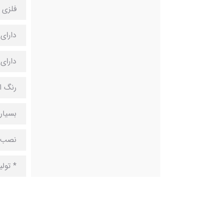
فلزی 
دارای 
دارای
رنگ ا
بسیار
نصب 
* تول