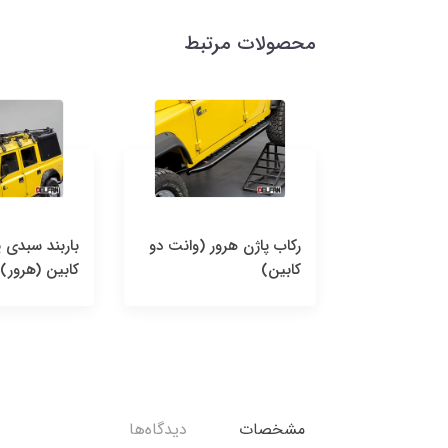
محصولات مرتبط
رور (وانت دو
رکاب پاژن هرور (وانت دو
باربند سبدی 
کابین)
کابین (هرور)
مشخصات
دیدگاه‌ها