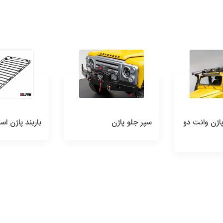
پاژن وانت دو
سپر جلو پاژن
باربند پاژن ا