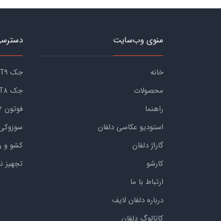
منوی وب‌سایت
دسترسی
خانه
جک KMC T9
محصولات
جک KMC T8
راهنما
فوتون G7
استودیو عکاسی دلفان
سوزوکی
گاراژ دلفان
کشو و ر
کارشو
تجهیز ن
ارتباط با ما
درباره دلفان لایف
کاتالوگ دلفان