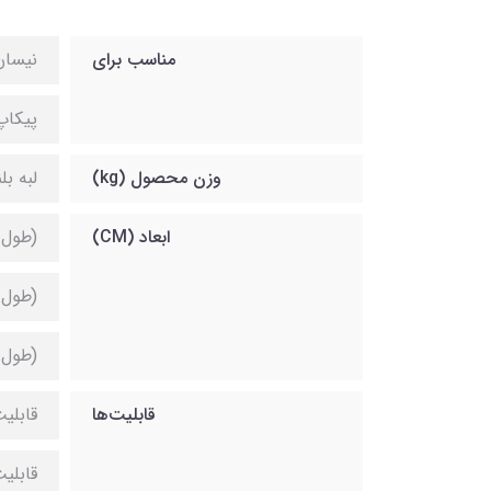
مناسب برای
نیسان
پیکاپ
وزن محصول (kg)
لبه بلند (21)
ابعاد (CM)
(طول 140) x (عرض 115) x (ارتفاع 9.5) لبه استا
(طول 140) x (عرض 115) x (ارتفاع 5.5) لبه 
(طول 140) x (عرض 115) x (ارتفاع 2)
قابلیت‌ها
قابلی
قابلی