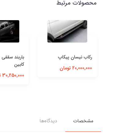
محصولات مرتبط
 نیسان پیکاپ
باربند سقفی پیکاپ دو
سینی 
کابین
20,0 تومان
سپر 
30,250,000 تومان
رونیز
مشخصات
دیدگاه‌ها