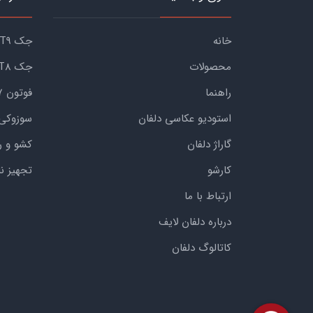
خانه
جک KMC T9
محصولات
جک KMC T8
راهنما
فوتون G7
استودیو عکاسی دلفان
سوزوکی
گاراژ دلفان
کشو و ر
کارشو
تجهیز ن
ارتباط با ما
درباره دلفان لایف
کاتالوگ دلفان