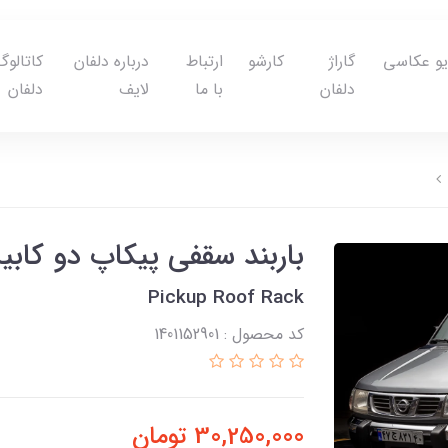
یو عکاسی
گاراژ
کارشو
ارتباط
درباره دلفان
کاتالوگ
دلفان
با ما
لایف
دلفان
باربند سقفی پیکاپ دو کابی
Pickup Roof Rack
کد محصول : 1401152901
30,250,000
تومان