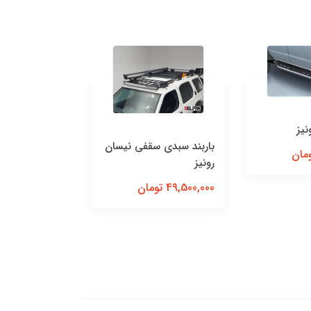
د سبدی سقفی نیسان
كیت آیرونمن پیکاپ و
هولدر
رونیز نیتروگس
49 تومان
0,600,000