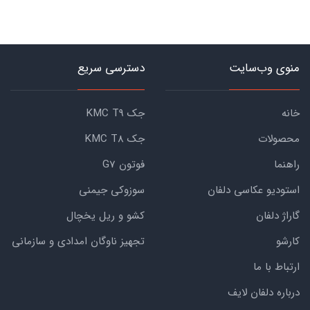
منوی وب‌سایت
دسترسی سریع
خانه
جک KMC T9
محصولات
جک KMC T8
راهنما
فوتون G7
استودیو عکاسی دلفان
سوزوکی جیمنی
گاراژ دلفان
کشو و ریل یخچال
کارشو
تجهیز ناوگان امدادی و سازمانی
ارتباط با ما
درباره دلفان لایف