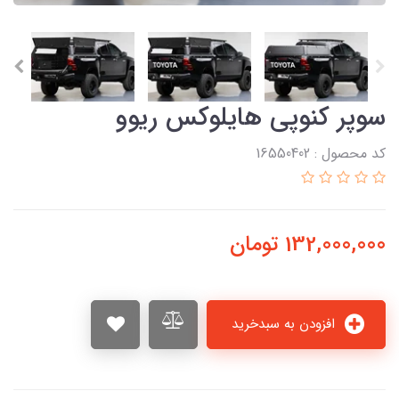
سوپر کنوپی هایلوکس ریوو
کد محصول : 16550402
132,000,000
تومان
افزودن به سبدخرید