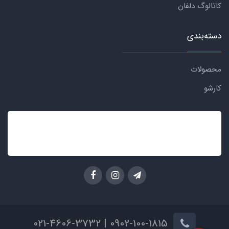
کاتالوگ دلفان
دسته‌بندی
محصولات
کارشو
0902-100-1815 | 021-4606-3732