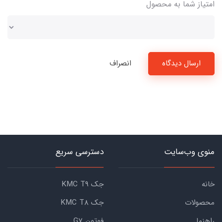
امتیاز شما به محصول
ارسال دیدگاه
انصراف
منوی وب‌سایت
دسترسی سریع
خانه
جک KMC T9
محصولات
جک KMC T8
راهنما
فوتون G7