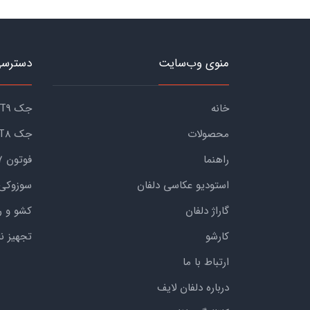
منوی وب‌سایت
دسترسی
خانه
جک KMC T9
محصولات
جک KMC T8
راهنما
فوتون G7
استودیو عکاسی دلفان
سوزوکی
گاراژ دلفان
کشو و ر
کارشو
تجهیز ن
ارتباط با ما
درباره دلفان لایف