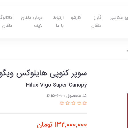
یو عکاسی
گاراژ
کارشو
ارتباط
درباره دلفان
کاتالوگ
دلفان
با ما
لایف
دلفان
سوپر کنوپی هایلوکس ویگو
Hilux Vigo Super Canopy
کد محصول : 16150402
132,000,000
تومان