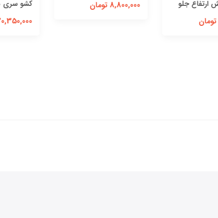
رتفاع جلو
کشو سری 50 سانتی‌متری
8,800,000 تومان
20,350,000 تومان