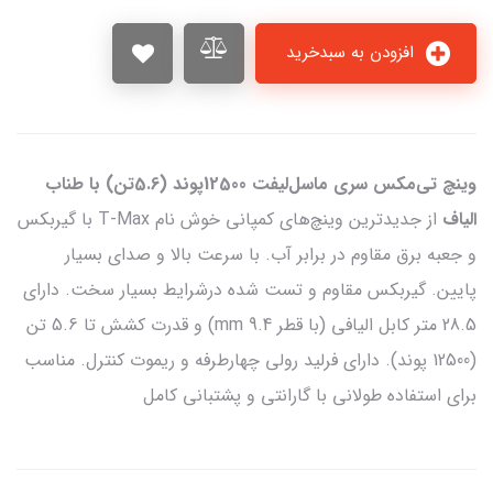
افزودن به سبدخرید
وینچ تی‌مکس سری ماسل‌لیفت 12500پوند (5.6تن) با طناب
الیاف
از جدیدترین وینچ‌های کمپانی خوش نام T-Max با گیربکس
و جعبه برق مقاوم در برابر آب. با سرعت بالا و صدای بسیار
پایین. گیربکس مقاوم و تست شده درشرایط بسیار سخت. دارای
28.5 متر کابل الیافی (با قطر 9.4 mm) و قدرت کشش تا 5.6 تن
(12500 پوند). دارای فرلید رولی چهارطرفه و ریموت کنترل. مناسب
برای استفاده طولانی با گارانتی و پشتبانی کامل