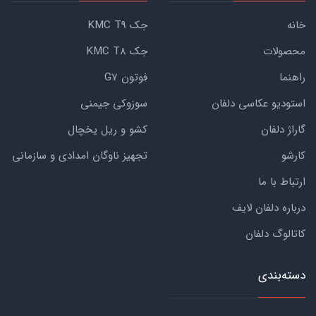
خانه
جک KMC T9
محصولات
جک KMC T8
راهنما
فوتون G7
استودیو عکاسی دلفان
سوزوکی جیمنی
گاراژ دلفان
کشو و ریل یخچال
کارشو
تجهیز ناوگان امدادی و سازمانی
ارتباط با ما
درباره دلفان لایف
کاتالوگ دلفان
دسته‌بندی