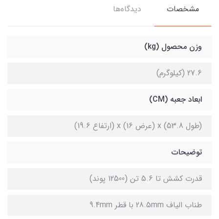
مشخصات
دیدگاه‌ها
وزن محصول (kg)
27.6 (کیلوگرم)
ابعاد جعبه (CM)
(طول 53.8) x (عرض 16) x (ارتفاع 19.6)
توضیحات
قدرت کشش تا 5.6 تن (12500 پوند)
طناب الیاف 28.5mm با قطر 9.4mm