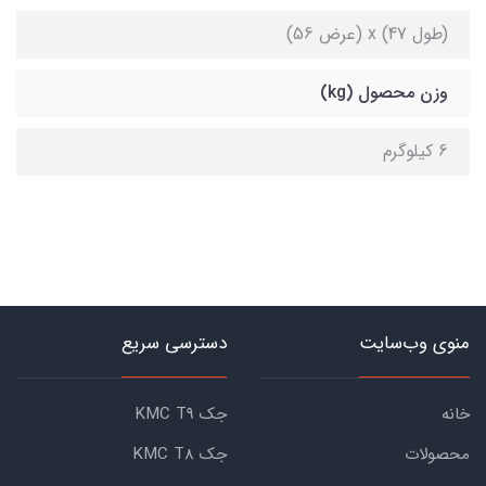
(طول 47) x (عرض 56)
وزن محصول (kg)
6 کیلوگرم
منوی وب‌سایت
دسترسی سریع
خانه
جک KMC T9
محصولات
جک KMC T8